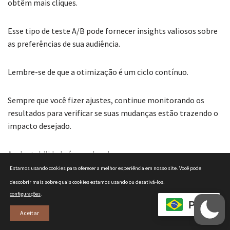
obtêm mais cliques.
Esse tipo de teste A/B pode fornecer insights valiosos sobre
as preferências de sua audiência.
Lembre-se de que a otimização é um ciclo contínuo.
Sempre que você fizer ajustes, continue monitorando os
resultados para verificar se suas mudanças estão trazendo o
impacto desejado.
A adaptabilidade é uma das chaves para o sucesso no
marketing digital.
Estamos usando cookies para oferecer a melhor experiência em nosso site.
Você pode
descobrir mais sobre quais cookies estamos usando ou desativá-los.
Permanecendo atenta ao feedback e às métricas de
configurações
.
PT
desempenho, você estará mais bem posicionada para criar
Aceitar
conteúdos irresistíveis que não apenas atraem visitas, mas