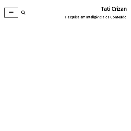
Tati Crizan
Pular
Pesquisa em Inteligência de Conteúdo
para
o
conteúdo