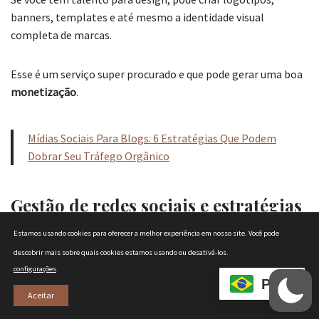
banners, templates e até mesmo a identidade visual
completa de marcas.
Esse é um serviço super procurado e que pode gerar uma boa
monetização
.
Mídias Sociais Para Blogs: 6 Estratégias Que Podem
Dobrar Seu Tráfego Orgânico
Gestão de redes sociais e estratégias
de marketing digital
Estamos usando cookies para oferecer a melhor experiência em nosso site.
Você pode
descobrir mais sobre quais cookies estamos usando ou desativá-los.
Muitos empreendedores e marcas precisam de ajuda para
configurações
.
PT
gerenciar suas redes sociais e criar estratégias de marketing
Aceitar
digital.