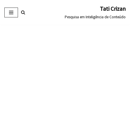
Tati Crizan
Pular
Pesquisa em Inteligência de Conteúdo
para
o
conteúdo