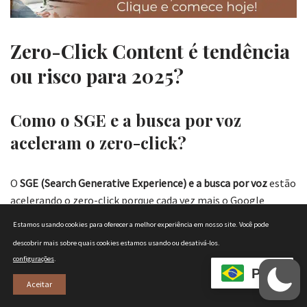
Zero-Click Content é tendência
ou risco para 2025?
Como o SGE e a busca por voz
aceleram o zero-click?
O
SGE (Search Generative Experience) e a busca por voz
estão
acelerando o zero-click porque cada vez mais o Google
resolve perguntas diretamente na SERP, sem precisar que o
Estamos usando cookies para oferecer a melhor experiência em nosso site.
Você pode
usuário clique no site.
descobrir mais sobre quais cookies estamos usando ou desativá-los.
configurações
.
Busca por voz:
Assistentes como Google Assistant ou
PT
Aceitar
Alexa leem respostas curtas e objetivas, normalmente
retiradas de snippets ou FAQs.