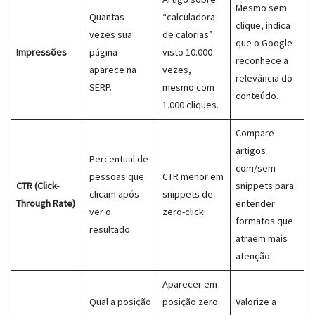
Mesmo sem
Quantas
“calculadora
clique, indica
vezes sua
de calorias”
que o Google
Impressões
página
visto 10.000
reconhece a
aparece na
vezes,
relevância do
SERP.
mesmo com
conteúdo.
1.000 cliques.
Compare
artigos
Percentual de
com/sem
pessoas que
CTR menor em
CTR (Click-
snippets para
clicam após
snippets de
Through Rate)
entender
ver o
zero-click.
formatos que
resultado.
atraem mais
atenção.
Aparecer em
Qual a posição
posição zero
Valorize a