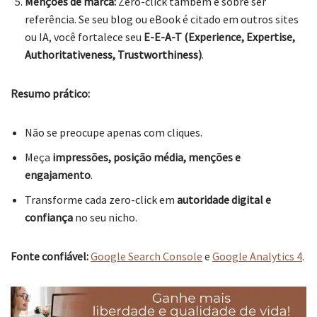
Menções de marca:
Zero-click também é sobre ser
referência. Se seu blog ou eBook é citado em outros sites
ou IA, você fortalece seu
E-E-A-T (Experience, Expertise,
Authoritativeness, Trustworthiness)
.
Resumo prático:
Não se preocupe apenas com cliques.
Meça
impressões, posição média, menções e
engajamento
.
Transforme cada zero-click em
autoridade digital e
confiança
no seu nicho.
Fonte confiável:
Google Search Console
e
Google Analytics 4
.