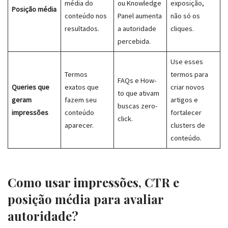
média do
ou Knowledge
exposição,
Posição média
conteúdo nos
Panel aumenta
não só os
resultados.
a autoridade
cliques.
percebida.
Use esses
Termos
termos para
FAQs e How-
Queries que
exatos que
criar novos
to que ativam
geram
fazem seu
artigos e
buscas zero-
impressões
conteúdo
fortalecer
click.
aparecer.
clusters de
conteúdo.
Como usar impressões, CTR e
posição média para avaliar
autoridade?