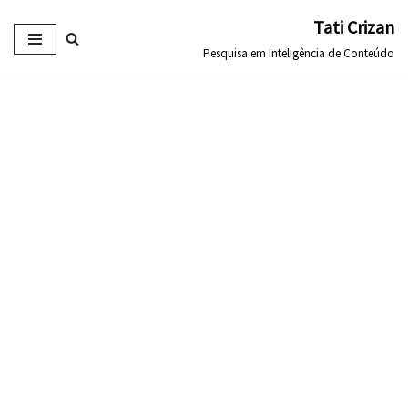
Tati Crizan
Pular
Pesquisa em Inteligência de Conteúdo
para
o
conteúdo